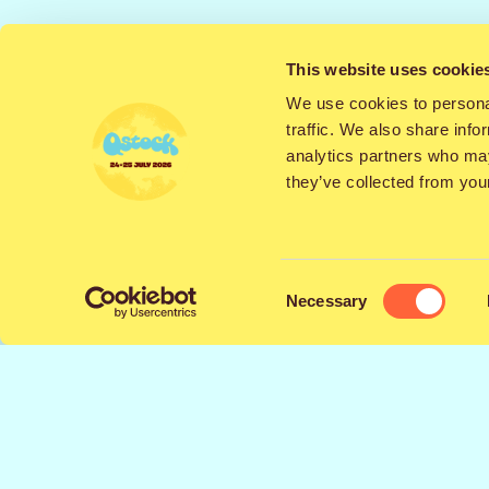
Lataa uudistunut Qstock-sovellus ja tut
This website uses cookie
tutkimaan festivaalialueen interaktiivis
muistutuksia suosikkiartistiesi esiintymi
We use cookies to personal
traffic. We also share info
Sovellus kulkee mukanasi koko festariv
analytics partners who may
they’ve collected from your
▪️ranneke-edut
▪️myyntipaikat
Consent
▪️alueohjelma
Necessary
Selection
HUOM
.
Poista viime vuoden sovellus 