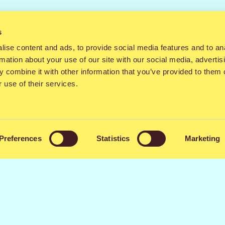
ustu festivaalin aikatauluun! Sovelluksesta löydät helpo
s
ta karttaa. Muistathan laittaa push-ilmoitukset päälle so
sajoista!
ise content and ads, to provide social media features and to an
rmation about your use of our site with our social media, advertis
iikon ajan, ja Qstockin lähestyessä sovellukseen päivi
 combine it with other information that you’ve provided to them o
 use of their services.
Preferences
Statistics
Marketing
ja lataa uusi
Play Kaupasta
tai
Apple Storesta
.
Jaa kaverille