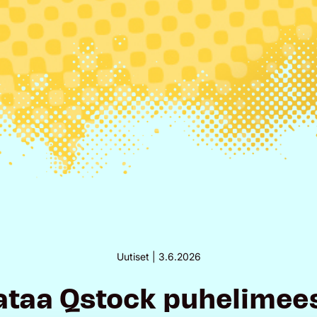
Uutiset |
3.6.2026
ataa Qstock puhelimees