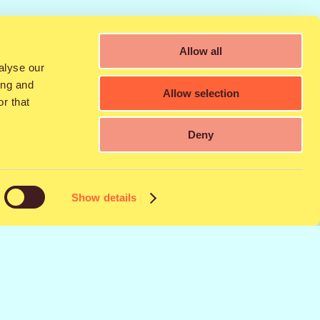
sti myös suosikkiartistisi ja pääset
velluksen etusivulta, niin et missaa
Allow all
alyse our
ing and
Allow selection
ttyvät myös:
r that
Deny
Show details