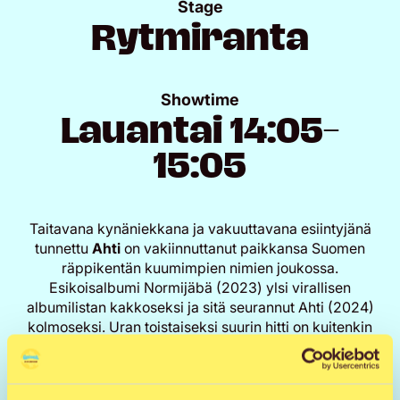
Stage
Rytmiranta
Showtime
Lauantai 14:05–
15:05
Taitavana kynäniekkana ja vakuuttavana esiintyjänä
tunnettu
Ahti
on vakiinnuttanut paikkansa Suomen
räppikentän kuumimpien nimien joukossa.
Esikoisalbumi Normijäbä (2023) ylsi virallisen
albumilistan kakkoseksi ja sitä seurannut Ahti (2024)
kolmoseksi. Uran toistaiseksi suurin hitti on kuitenkin
ollut suuntaviivoja tulevalle kolmannelle levylle
viitoittava BEHM-yhteistyö Tähdet.