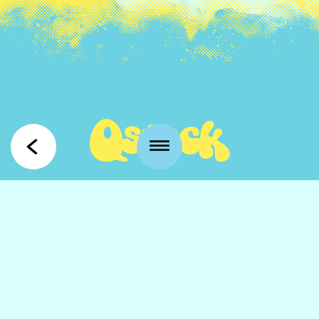
Kansankatu 53 t3
90100 Oulu
info@qstock.fi
Yhteystiedot
Kumppanit
UKK