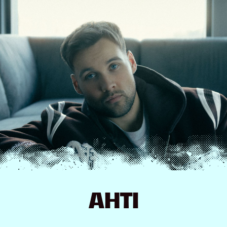
Hyppää
sisältöön
AHTI