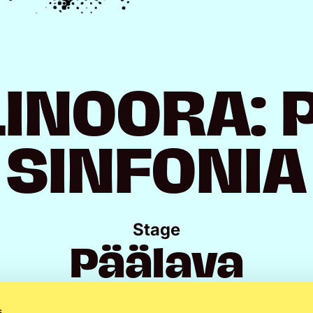
LINOORA: 
SINFONIA
Stage
Päälava
s