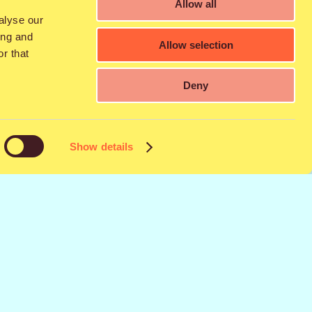
Allow all
:15
alyse our
ing and
Allow selection
r that
Deny
yydylle Nokia
Show details
kiinsa yhdessä
 Pop Sinfonia
-
a Ellinooran yli
huippuorkesteri,
t muun muassa
ockin perjantai-