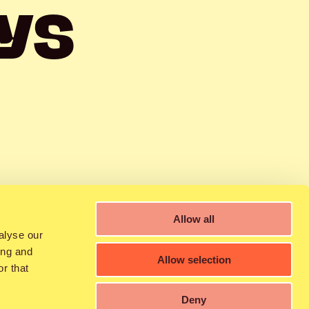
YS
5:00
Allow all
alyse our
ing and
Allow selection
r that
Deny