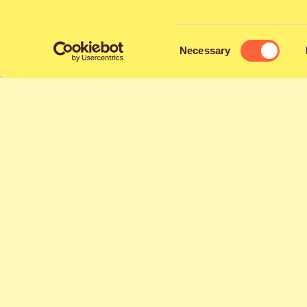
15-vuotisjuhlav
vuotta sitten v
hätyytellyt Va
Consent
Necessary
Selection
riittänyt. Iske
vuoden viih
lavashow