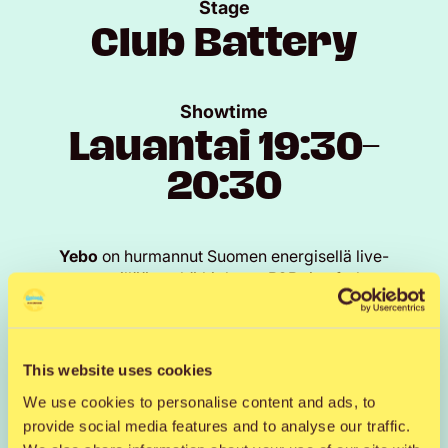
Stage
Club Battery
Showtime
Lauantai 19:30–
20:30
Yebo
on hurmannut Suomen energisellä live-
presenssillään sekä hiphop-, R&B- ja afrobeat-
painotteisilla dj-seteillään. Hän on soittanut niin
pienemmillä klubeilla kuin maan suurimmilla
festivaalilavoillakin.
This website uses cookies
We use cookies to personalise content and ads, to
provide social media features and to analyse our traffic.