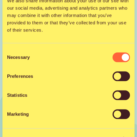
We also share information about your use of our site with
Tutustu artistiin somessa
our social media, advertising and analytics partners who
may combine it with other information that you’ve
Facebook
provided to them or that they’ve collected from your use
of their services.
Instagram
Consent
Necessary
SoundCloud
Selection
Preferences
Statistics
Jaa kaverille
Facebook
X
WhatsApp
Email
Marketing