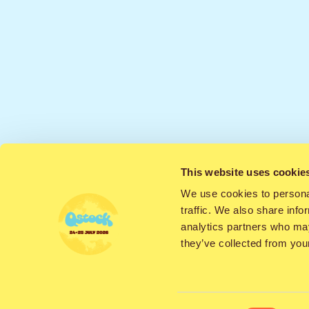
This website uses cookie
We use cookies to personal
traffic. We also share info
Menox tuo paikall
analytics partners who may
they’ve collected from your
parhaista menois
kuin mobiilisovel