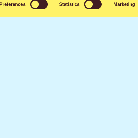
Preferences
Statistics
Marketing
Tutustu myyntipaikkaan
tagram
TikTok
Nettisi
Jaa kaverille
Facebook
X
WhatsApp
Email