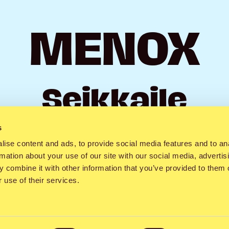
MENOX
Seikkaile
s
ise content and ads, to provide social media features and to an
rmation about your use of our site with our social media, advertis
iset tapahtumat suoraan taskuusi. Älä kuule
 combine it with other information that you’ve provided to them o
 use of their services.
ta, vaan pysy menossa mukana. Menox löyty
luksena. Menoxin pisteellä on taattua energi