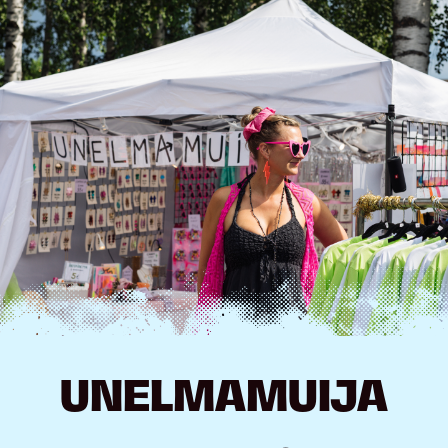
Hyppää
sisältöön
UNELMAMUIJA