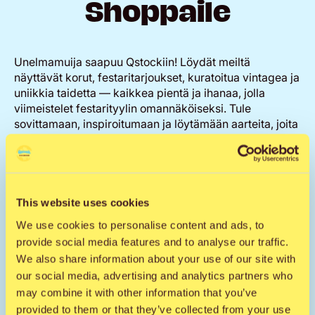
Shoppaile
Unelmamuija saapuu Qstockiin! Löydät meiltä
näyttävät korut, festaritarjoukset, kuratoitua vintagea ja
uniikkia taidetta — kaikkea pientä ja ihanaa, jolla
viimeistelet festarityylin omannäköiseksi. Tule
sovittamaan, inspiroitumaan ja löytämään aarteita, joita
ei tule vastaan joka paikassa.
Maksutavat: kortti / käteinen
This website uses cookies
We use cookies to personalise content and ads, to
provide social media features and to analyse our traffic.
Tutustu myyntipaikkaan
We also share information about your use of our site with
our social media, advertising and analytics partners who
Instagram
may combine it with other information that you’ve
provided to them or that they’ve collected from your use