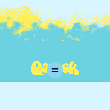
Kansankatu 53 t3
90100 Oulu
info@qstock.fi
Yhteystiedot