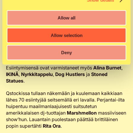
omakustanteella singlelistan valloittanut
louna0nline
ja
kotimaisen popmusiikin terävimpään kärkeen noussut
OLGA
.
Allow all
Ulkomailta Qstockin kattausta tulevat täydentämään
kovassa nosteessa oleva ruotsalaispoppari
Allow selection
Yaeger
,
irlantilainen akustista folkia ja metallivaikutteita
yhdistävä
The Scratch
ja Oulu2026-lavan ohjelman
Deny
viimeistelevä norjalainen electro rock -duo
nonne
.
Esiintymisensä ovat varmistaneet myös
Alina Burnet
,
IKINÄ
,
Nyrkkitappelu
,
Dog Hustlers
ja
Stoned
Statues
.
Qstockissa tullaan näkemään ja kuulemaan kaikkiaan
lähes 70 esiintyjää seitsemällä eri lavalla. Perjantai-ilta
huipentuu maailmanlaajuisesti suitsutetun
amerikkalaisen dj-tuottajan
Marshmellon
massiiviseen
show’hun. Lauantain puolestaan päättää brittiläinen
popin supertähti
Rita Ora
.