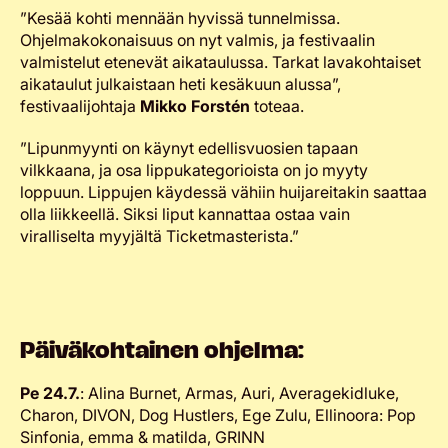
”Kesää kohti mennään hyvissä tunnelmissa.
Ohjelmakokonaisuus on nyt valmis, ja festivaalin
valmistelut etenevät aikataulussa. Tarkat lavakohtaiset
aikataulut julkaistaan heti kesäkuun alussa”,
festivaalijohtaja
Mikko Forstén
toteaa.
”Lipunmyynti on käynyt edellisvuosien tapaan
vilkkaana, ja osa lippukategorioista on jo myyty
loppuun. Lippujen käydessä vähiin huijareitakin saattaa
olla liikkeellä. Siksi liput kannattaa ostaa vain
viralliselta myyjältä Ticketmasterista.”
Päiväkohtainen ohjelma:
Pe 24.7.
: Alina Burnet, Armas, Auri, Averagekidluke,
Charon, DIVON, Dog Hustlers, Ege Zulu, Ellinoora: Pop
Sinfonia, emma & matilda, GRINN