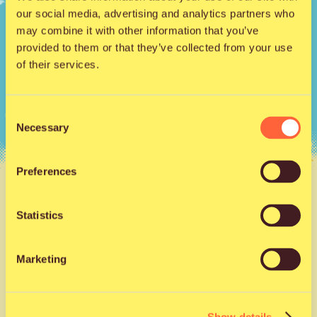
our social media, advertising and analytics partners who
may combine it with other information that you’ve
provided to them or that they’ve collected from your use
of their services.
Consent
Necessary
Selection
Preferences
Uutiset |
21.5.2026
Ohjelma on nyt valmis!
Statistics
Marketing
Festivaalin viimeisiä esiintyjäkiinnityksiä ovat
kotimaisen uuden aallon räpin uranuurtaja
Ares
,
valtakunnan menestynein naisräppäri
Etta
,
Show details