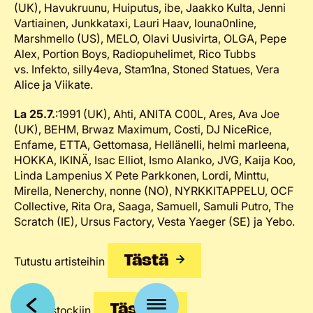
(UK), Havukruunu, Huiputus, ibe, Jaakko Kulta, Jenni
Vartiainen, Junkkataxi, Lauri Haav, louna0nline,
Marshmello (US), MELO, Olavi Uusivirta, OLGA, Pepe
Alex, Portion Boys, Radiopuhelimet, Rico Tubbs
vs. Infekto, silly4eva, Stam1na, Stoned Statues, Vera
Alice ja Viikate.
La 25.7.
:1991 (UK), Ahti, ANITA C00L, Ares, Ava Joe
(UK), BEHM, Brwaz Maximum, Costi, DJ NiceRice,
Enfame, ETTA, Gettomasa, Hellänelli, helmi marleena,
HOKKA, IKINÄ, Isac Elliot, Ismo Alanko, JVG, Kaija Koo,
Linda Lampenius X Pete Parkkonen, Lordi, Minttu,
Mirella, Nenerchy, nonne (NO), NYRKKITAPPELU, OCF
Collective, Rita Ora, Saaga, Samuell, Samuli Putro, The
Scratch (IE), Ursus Factory, Vesta Yaeger (SE) ja Yebo.
Tästä
Tutustu artisteihin
Tästä
Liput Qstockiin