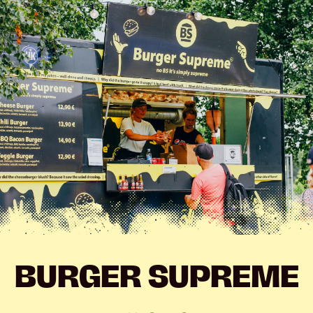
Hyppää
sisältöön
BURGER SUPREME