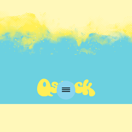
Kansankatu 53 t3
90100 Oulu
info@qstock.fi