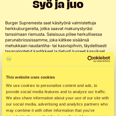
Syö ja juo
Burger Supremesta saat käsityönä valmistettuja
herkkuburgereita, jotka saavat makunystyräsi
tanssimaan riemusta. Salaisuus piilee herkullisessa
perunabriossissamme, joka kätkee sisäänsä
mehukkaan naudanliha- tai kasvispihvin, täydellisesti
tasapainotetut kastikkeet ja tietysti tuoreet kasvikset.
Makuhermojasi hellivät yhdistelmät jättävät
unohtumattoman vaikutuksen!
This website uses cookies
Juustoburger VL, saatavilla G, L
We use cookies to personalise content and ads, to
provide social media features and to analyse our traffic.
Chiliburger VL, saatavilla G, L
We also share information about your use of our site with
our social media, advertising and analytics partners who
BBQ-pekoniburger VL, saatavilla G, L
may combine it with other information that you’ve