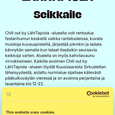
Seikkaile
Chill out by LähiTapiola -alueella voit rentoutua
festarihumun keskellä vaikka rantatuoleissa, kuvata
muistoja kuvauspisteillä, järjestää piknikin ja ladata
kännykän samalla kun lataat itseäsikin seuraavia
keikkoja varten. Alueella on myös kahvilavaunu
virvokkeineen. Kaikille avoimen Chill out by
LähiTapiola -alueen löydät Kuusisaaresta Sirkusteltan
läheisyydestä; aidattu nurmialue sijaitsee kätevästi
pääkulkuväylän vieressä ja on avoinna perjantaina ja
lauantaina klo 12-22.
Alue kalustetaan rennosti erilaisilla istuin- ja
oleskeluryhmillä, joissa voit chillailla ystäviesi kanssa.
Voit lainata korista piknikvilttiä alustaksi
oleskelualueemme nurmelle tai kietaista viileällä kelillä
This website uses cookies