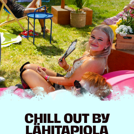
Hyppää
sisältöön
CHILL OUT BY
LÄHITAPIOLA