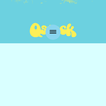
Kansankatu 53 t3
90100 Oulu
info@qstock.fi
Yhteystiedot
Kumppanit
UKK
Esteettömyys
Media