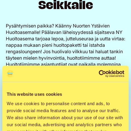
Seikkaile
Pysähtymisen paikka? Käänny Nuorten Ystävien
Huoltoasemalle! Päälavan läheisyydessä sijaitseva NY
Huoltoasema tarjoaa lepoa, jutteluseuraa ja uutta virtaa:
nappaa mukaan pieni huoltopaketti tai istahda
rengasloungeen! Jos huolivalo vilkkuu tai haluat tankin
täyteen mielen hyvinvointia, huoltotiimimme auttaa!
Huoltotiimimme asiantuntijat ovat paikalla molempina
festaripäivinä klo 19.30 saakka. NY Huoltoasemalta
löydät myös tuunatun peilipisteen – lisää halutessasi
ripaus kimallusta kasvoillesi tai jaa selfie kavereiden
kanssa. Tervetuloa tankkaamaan hyvää fiilistä!
This website uses cookies
We use cookies to personalise content and ads, to
provide social media features and to analyse our traffic.
We also share information about your use of our site with
our social media, advertising and analytics partners who
Tutustu myyntipaikkaan