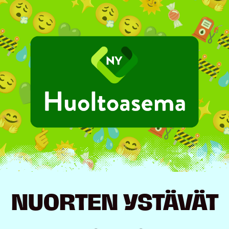
Hyppää
sisältöön
NUORTEN YSTÄVÄT