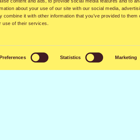
ise content and ads, to provide social media features and to an
ulun legendaarisin tatuointiliike. Oulun vanhi
rmation about your use of our site with our social media, advertis
akkaa karavaanin kohti Qstokkia. Tule kokema
 combine it with other information that you’ve provided to them o
aa itsellesi tatuointi taidetta laadukkaasti ja
 use of their services.
vuonna löydät tatuointitelttamme festivaalial
a ilman ajanvarausta walk in periaatteella.
 auringossa ja tule toteuttamaan unelmasi tat
Preferences
Statistics
Marketing
äkä unohda seurata meitä somessa ja kurkist
Tutustu myyntipaikkaan