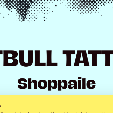
TBULL TAT
Shoppaile
s