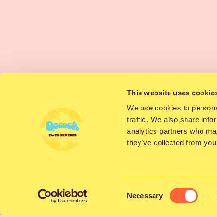
VFlame on suomal
This website uses cookie
kulttuurin yhdeks
We use cookies to personal
traffic. We also share info
ilmeestään, näyt
analytics partners who may
aidon street-kultt
they’ve collected from your
VFlame tuo tapaht
droppeja sekä mah
kuuluu mm. t-paid
Consent
Necessary
Selection
tuotteet, joissa y