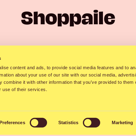
Shoppaile
ainen streetwear-brändi, joka yhdistää muod
s
i kokonaisuudeksi. Brändi tunnetaan vahvast
ise content and ads, to provide social media features and to an
rmation about your use of our site with our social media, advertis
tävistä pop up -kokemuksista sekä yhteisöstä
 combine it with other information that you’ve provided to them o
uurin ympärille.
 use of their services.
umaan eksklusiivisia tuotteita, festareille su
dollisia limited edition -yhteistyötuotteita.
at, hupparit, tracksuitit, farkut ja muut sta
Preferences
Statistics
Marketing
hdistyvät laadukkaat materiaalit, oversized-fit