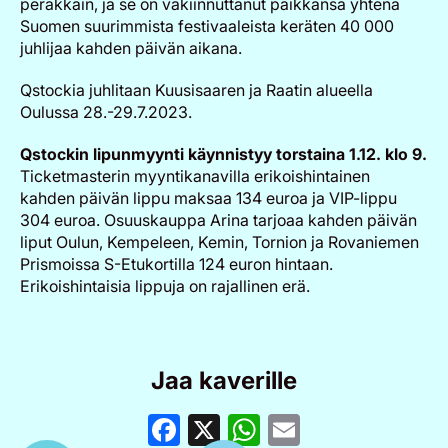
peräkkäin, ja se on vakiinnuttanut paikkansa yhtenä
Suomen suurimmista festivaaleista keräten 40 000
juhlijaa kahden päivän aikana.
Qstockia juhlitaan Kuusisaaren ja Raatin alueella
Oulussa 28.-29.7.2023.
Qstockin lipunmyynti käynnistyy torstaina 1.12. klo 9.
Ticketmasterin myyntikanavilla erikoishintainen
kahden päivän lippu maksaa 134 euroa ja VIP-lippu
304 euroa. Osuuskauppa Arina tarjoaa kahden päivän
liput Oulun, Kempeleen, Kemin, Tornion ja Rovaniemen
Prismoissa S-Etukortilla 124 euron hintaan.
Erikoishintaisia lippuja on rajallinen erä.
Jaa kaverille
Facebook
X
WhatsApp
Email