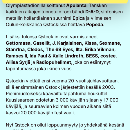
Olympiastadionilla soittanut
Apulanta
, Tanskan
kaikkien aikojen tunnetuin rockbändi
D-A-D
, sinfonisen
metallin hollantilainen suurnimi
Epica
ja viimeisen
Oulun-keikkansa Qstockissa heittävä
Popeda
.
Lisäksi tulonsa Qstockiin ovat varmistaneet
Gettomasa, Gasellit, J. Karjalainen, Kissa, Sexmane,
Stam1na, Cledos, The 69 Eyes, Ilta, Erika Vikman,
Ramses II, Ida Paul & Kalle Lindroth, BESS, costee,
Aliisa Syrjä
ja
Radiopuhelimet
, joka on esiintynyt
tapahtumassa joka ikinen vuosi.
Qstockin viettää ensi vuonna 20-vuotisjuhlavuottaan,
sillä ensimmäinen Qstock järjestettiin kesällä 2003.
Pienimuotoiseksi kaavailtu tapahtuma houkutteli
Kuusisaareen odotetun 3 000 kävijän sijaan yli 7 000
kävijää, ja seuraavien kolmen vuoden aikana siitä
kasvoi 20 000 kävijän festivaali.
Nyt Qstock on ollut loppuunmyyty jo yhdeksänä kesänä