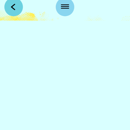
Kansankatu 53 t3
90100 Oulu
info@qstock.fi