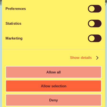
Preferences
Uutiset |
29.11.2022
20 vuotta täyttävä
Statistics
Qstock raottaa ensi
kesän ohjelmistoa
Marketing
Show details
VV
-nimellä parrasvaloihin palaava
Ville Valo
on yksi
ensi kesän Qstockin odotetuimpia esiintyjiä. HIM-
yhtyeen laulajana ja keulakuvana tunnetun Valon
Allow all
itsensä säveltämä, sanoittama, soittama, laulama ja
tuottama sooloalbumi Neon Noir julkaistaan
tammikuussa. VV:n keikkaohjelmistoon on luvassa
Allow selection
myös HIMin tuotantoa.
Deny
Ensi kesän Qstockissa esiintyvät myös uuden albumin
julkaissut ja viime kesänä loppuunmyydyllä