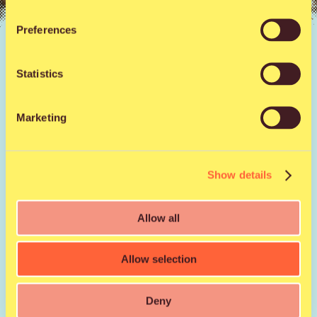
Preferences
Uutiset |
21.5.2026
Mistä löytää uutta
Statistics
musiikkia kesällä 2026?
Marketing
Uutta musiikkia löytää kesällä 2026 helpoimmin
yhdistämällä useita kanavia: suoratoistopalvelujen
Show details
suosittelualgoritmit, sosiaalinen media,
musiikkipodcastit sekä live-tapahtumat. Algoritmit
Allow all
oppivat makusi ja ehdottavat sinulle sopivaa uutta
musiikkia, mutta parhaat löydöt syntyvät usein
festivaaleilla ja yhteisöissä, joissa ihmiset jakavat aitoja
Allow selection
suosituksia. Kesän 2026 musiikkitarjonta on erityisen
rikas uusien kotimaisten artistien ansiosta.
Deny