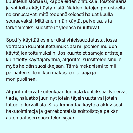
kuunteluhistoriaasi, kappaleiden ohituksia, toistomääriä
ja soittolistakäyttäytymistä. Näiden tietojen perusteella
ne ennustavat, mitä todennäköisesti haluat kuulla
seuraavaksi. Mitä enemmän käytät palvelua, sitä
tarkemmaksi suosittelut yleensä muuttuvat.
Spotify käyttää esimerkiksi yhteissuodatusta, jossa
verrataan kuuntelutottumuksiasi miljoonien muiden
käyttäjien tottumuksiin. Jos kuuntelet samoja artisteja
kuin tietty käyttäjäryhmä, algoritmi suosittelee sinulle
myös heidän suosikkejaan. Tämä mekanismi toimii
parhaiten silloin, kun makusi on jo laaja ja
monipuolinen.
Algoritmit eivät kuitenkaan tunnista kontekstia. Ne eivät
tiedä, haluatko juuri nyt jotain täysin uutta vai jotain
tuttua ja turvallista. Siksi kannattaa käyttää aktiivisesti
hakutoimintoja ja genrekohtaisia soittolistoja pelkän
automaattisen suosittelun sijaan.