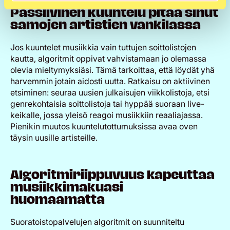
Passiivinen kuuntelu pitää sinut
samojen artistien vankilassa
Jos kuuntelet musiikkia vain tuttujen soittolistojen
kautta, algoritmit oppivat vahvistamaan jo olemassa
olevia mieltymyksiäsi. Tämä tarkoittaa, että löydät yhä
harvemmin jotain aidosti uutta. Ratkaisu on aktiivinen
etsiminen: seuraa uusien julkaisujen viikkolistoja, etsi
genrekohtaisia soittolistoja tai hyppää suoraan live-
keikalle, jossa yleisö reagoi musiikkiin reaaliajassa.
Pienikin muutos kuuntelutottumuksissa avaa oven
täysin uusille artisteille.
Algoritmiriippuvuus kapeuttaa
musiikkimakuasi
huomaamatta
Suoratoistopalvelujen algoritmit on suunniteltu