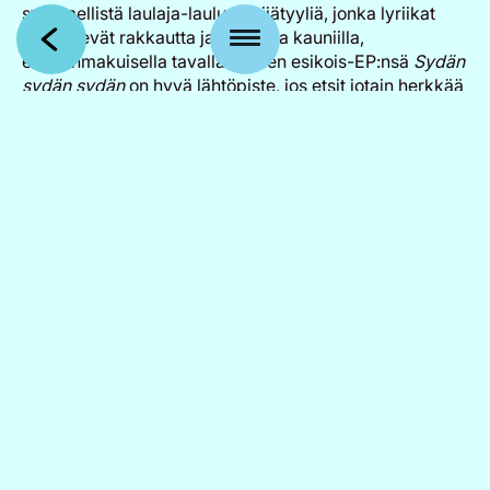
sydämellistä laulaja-lauluntekijätyyliä, jonka lyriikat
käsittelevät rakkautta ja kaipuuta kauniilla,
elämänmakuisella tavalla. Hänen esikois-EP:nsä
Sydän
sydän sydän
on hyvä lähtöpiste, jos etsit jotain herkkää
ja aitoa.
Genrerajat ylittävä kuuntelu on myös tehokas keino.
Oululainen DIVON yhdistää indiepopiin funkin, yacht
popin ja modernin indiesoundin tavalla, joka sopii
kuulijalle, joka pitää tanssillisesta mutta musiikillisesti
rikkaasta popista. Heidän esikoissinglelleen ”Kahden”
kannattaa antaa mahdollisuus, vaikka indiepop ei
olisikaan ensisijainen genresi.
Missä kesän 2026 festivaalit ja
tapahtumat esittelevät uusia
artisteja?
Kesän 2026 festivaalit ovat yksi parhaista paikoista