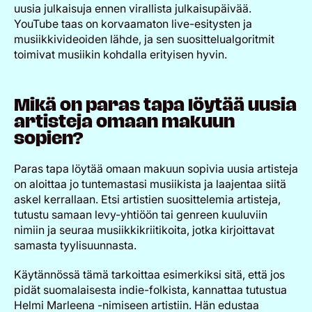
uusia julkaisuja ennen virallista julkaisupäivää.
YouTube taas on korvaamaton live-esitysten ja
musiikkivideoiden lähde, ja sen suosittelualgoritmit
toimivat musiikin kohdalla erityisen hyvin.
Mikä on paras tapa löytää uusia
artisteja omaan makuun
sopien?
Paras tapa löytää omaan makuun sopivia uusia artisteja
on aloittaa jo tuntemastasi musiikista ja laajentaa siitä
askel kerrallaan. Etsi artistien suosittelemia artisteja,
tutustu samaan levy-yhtiöön tai genreen kuuluviin
nimiin ja seuraa musiikkikriitikoita, jotka kirjoittavat
samasta tyylisuunnasta.
Käytännössä tämä tarkoittaa esimerkiksi sitä, että jos
pidät suomalaisesta indie-folkista, kannattaa tutustua
Helmi Marleena -nimiseen artistiin. Hän edustaa