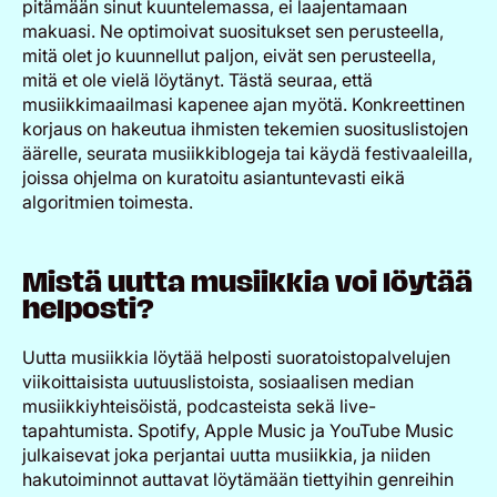
pitämään sinut kuuntelemassa, ei laajentamaan
makuasi. Ne optimoivat suositukset sen perusteella,
mitä olet jo kuunnellut paljon, eivät sen perusteella,
mitä et ole vielä löytänyt. Tästä seuraa, että
musiikkimaailmasi kapenee ajan myötä. Konkreettinen
korjaus on hakeutua ihmisten tekemien suosituslistojen
äärelle, seurata musiikkiblogeja tai käydä festivaaleilla,
joissa ohjelma on kuratoitu asiantuntevasti eikä
algoritmien toimesta.
Mistä uutta musiikkia voi löytää
helposti?
Uutta musiikkia löytää helposti suoratoistopalvelujen
viikoittaisista uutuuslistoista, sosiaalisen median
musiikkiyhteisöistä, podcasteista sekä live-
tapahtumista. Spotify, Apple Music ja YouTube Music
julkaisevat joka perjantai uutta musiikkia, ja niiden
hakutoiminnot auttavat löytämään tiettyihin genreihin