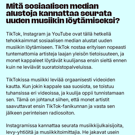
Mitä sosiaalisen median
alustoja kannattaa seurata
uuden musiikin löytämiseksi?
TikTok, Instagram ja YouTube ovat tällä hetkellä
tehokkaimmat sosiaalisen median alustat uuden
musiikin löytämiseen. TikTok nostaa erityisen nopeasti
tuntemattomia artisteja laajan yleisön tietoisuuteen, ja
monet kappaleet löytävät kuulijansa ensin sieltä ennen
kuin ne leviävät suoratoistopalveluissa.
TikTokissa musiikki leviää orgaanisesti videoiden
kautta. Kun jokin kappale saa suosiota, se toistuu
tuhansissa eri videoissa, ja kuulija oppii tunnistamaan
sen. Tämä on johtanut siihen, että monet artistit
saavuttavat ensin TikTok-fanikunnan ja vasta sen
jälkeen perinteisen radiosoiton.
Instagramissa kannattaa seurata musiikkijulkaisijoita,
levy-yhtiöitä ja musiikkitoimittajia. He jakavat usein