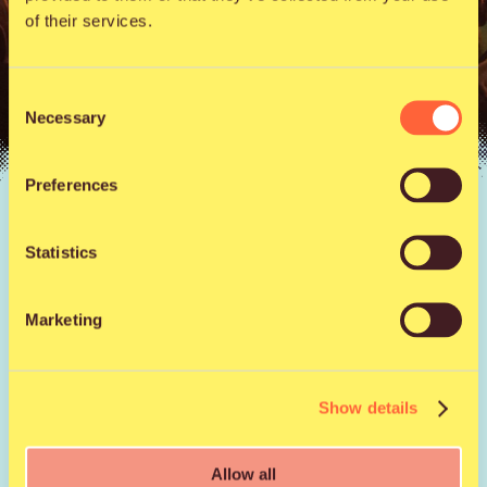
of their services.
Consent
Necessary
Selection
Preferences
Uutiset |
31.7.2021
Qstock 2021 kiittää!
Statistics
Marketing
Qstock vietettiin vaihtelevassa säässä. Perjantai
kaatosateineen oli festivaalin historian sateisin päivä,
mutta se ei festivaalikansaa näyttänyt haittaavan.
Show details
Lauantaina sen sijaan aurinko paistatteli Kuusisaaren
yllä tuttuun tapaan.
Allow all