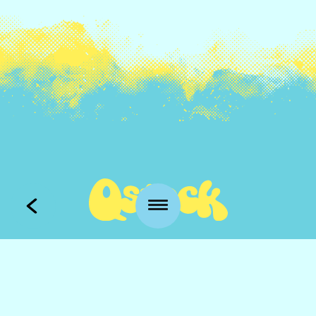
Kansankatu 53 t3
90100 Oulu
info@qstock.fi
Yhteystiedot