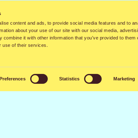
ristavat festarikansaa tänä vuonna räiskyvin värein!
s
eillakin ja Popsocket helpottaa festarimuistojen ikuist
ise content and ads, to provide social media features and to an
rmation about your use of our site with our social media, advertis
 combine it with other information that you’ve provided to them o
eltainen huppari on toteutettu yhteistyössä Billebeinon 
 use of their services.
aihtopisteelle, Oulun Kauppatorille festivaaliviikolla t
tipisteelle, mikäli niitä on ennakkomyynnin jälkeen viel
tä:
Qstock-tuotteet
Preferences
Statistics
Marketing
Jaa kaverille
Facebook
X
WhatsApp
Email