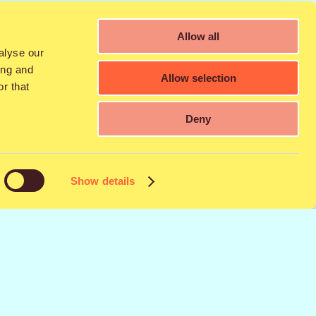
Allow all
amista sekä pitää kuvan vakaana ilma
alyse our
ing and
Allow selection
r that
kanssa. Tuotteita on rajallinen erä, ja
iistaina 25.7. Mallisto tulee myyntiin
Deny
ä saatavilla.
Show details