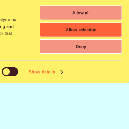
etalcorea
, stadionrockia ja post-
?
, jo ensimmäisessä Qstockissa kesällä
Allow all
s
Costi
,
Cyan Kicks
,
Kuningasidea
,
alyse our
ing and
Allow selection
r that
ian kirkkaimpiin poptähtiin kuuluva
Ellie
Deny
stolla. Musiikkigenreistä on
bes -lavan myötä festivaaleille saadaan
a”, festivaalijohtaja
Mikko Forstén
Show details