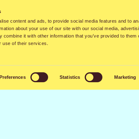
t ovat saksalainen vaihtoehtometalliryhmä
Ghøstkid
,
m
n
, oululaisräppärien superkokoonpano
Mistä nää tuut
s
hmä
Tinze
. Tulonsa festivaalille ovat varmistaneet myö
ise content and ads, to provide social media features and to an
tilda
,
The Abbey
ja
Ege Zulu
.
rmation about your use of our site with our social media, advertis
 combine it with other information that you’ve provided to them o
lainen metallisuuruus
Megadeth
perjantaina ja Britann
 use of their services.
sitä haluttiin juhlistaa tähän asti mittavimmalla ohjelmi
kea räpista metalliin. Lisäksi uuden Red Bull Summer Vi
isteihin keskittyvä esiintymispiste. Hieno Qstock tuloss
Preferences
Statistics
Marketing
aistaan lähiaikoina.