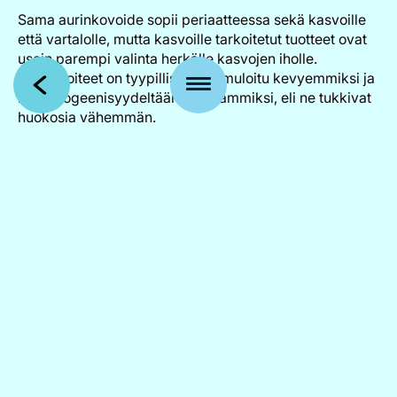
Sama aurinkovoide sopii periaatteessa sekä kasvoille
että vartalolle, mutta kasvoille tarkoitetut tuotteet ovat
usein parempi valinta herkälle kasvojen iholle.
Kasvovoiteet on tyypillisesti formuloitu kevyemmiksi ja
komedogeenisyydeltään matalammiksi, eli ne tukkivat
huokosia vähemmän.
Vartalovoidetta voi käyttää kasvoilla, mutta joillakin se
voi aiheuttaa ihon rasvoittumista tai epäpuhtauksia.
Erityisesti akneherkällä tai herkällä iholla kasvoille
tarkoitettu aurinkovoide on suositeltavampi.
Festivaaleilla, kun hikoillaan ja ollaan liikkeessä, kevyt
ja mattalopputuloksen antava kasvosuoja on
käytännöllinen valinta.
Jos haluat yksinkertaistaa festivaalivarusteet, valitse
laadukas laajakirjoinen aurinkovoide, joka sopii koko
keholle ja on formuloitu herkälle iholle. Näin et tarvitse
kahta erillistä tuotetta, ja laukku pysyy kevyenä.