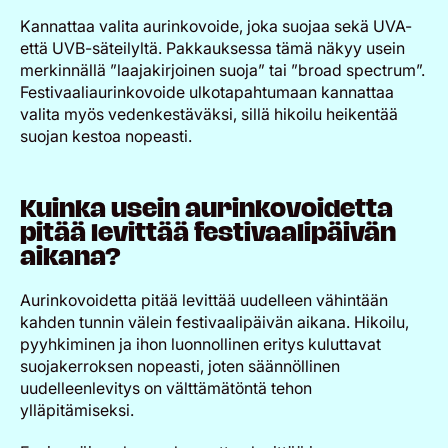
Kannattaa valita aurinkovoide, joka suojaa sekä UVA-
että UVB-säteilyltä. Pakkauksessa tämä näkyy usein
merkinnällä ”laajakirjoinen suoja” tai ”broad spectrum”.
Festivaaliaurinkovoide ulkotapahtumaan kannattaa
valita myös vedenkestäväksi, sillä hikoilu heikentää
suojan kestoa nopeasti.
Kuinka usein aurinkovoidetta
pitää levittää festivaalipäivän
aikana?
Aurinkovoidetta pitää levittää uudelleen vähintään
kahden tunnin välein festivaalipäivän aikana. Hikoilu,
pyyhkiminen ja ihon luonnollinen eritys kuluttavat
suojakerroksen nopeasti, joten säännöllinen
uudelleenlevitys on välttämätöntä tehon
ylläpitämiseksi.