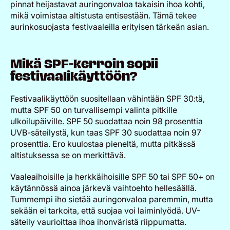
pinnat heijastavat auringonvaloa takaisin ihoa kohti,
mikä voimistaa altistusta entisestään. Tämä tekee
aurinkosuojasta festivaaleilla erityisen tärkeän asian.
Mikä SPF-kerroin sopii
festivaalikäyttöön?
Festivaalikäyttöön suositellaan vähintään SPF 30:tä,
mutta SPF 50 on turvallisempi valinta pitkille
ulkoilupäiville. SPF 50 suodattaa noin 98 prosenttia
UVB-säteilystä, kun taas SPF 30 suodattaa noin 97
prosenttia. Ero kuulostaa pieneltä, mutta pitkässä
altistuksessa se on merkittävä.
Vaaleaihoisille ja herkkäihoisille SPF 50 tai SPF 50+ on
käytännössä ainoa järkevä vaihtoehto hellesäällä.
Tummempi iho sietää auringonvaloa paremmin, mutta
sekään ei tarkoita, että suojaa voi laiminlyödä. UV-
säteily vaurioittaa ihoa ihonväristä riippumatta.