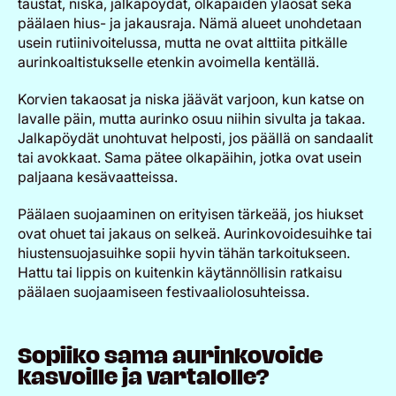
taustat, niska, jalkapöydät, olkapäiden yläosat sekä
päälaen hius- ja jakausraja. Nämä alueet unohdetaan
usein rutiinivoitelussa, mutta ne ovat alttiita pitkälle
aurinkoaltistukselle etenkin avoimella kentällä.
Korvien takaosat ja niska jäävät varjoon, kun katse on
lavalle päin, mutta aurinko osuu niihin sivulta ja takaa.
Jalkapöydät unohtuvat helposti, jos päällä on sandaalit
tai avokkaat. Sama pätee olkapäihin, jotka ovat usein
paljaana kesävaatteissa.
Päälaen suojaaminen on erityisen tärkeää, jos hiukset
ovat ohuet tai jakaus on selkeä. Aurinkovoidesuihke tai
hiustensuojasuihke sopii hyvin tähän tarkoitukseen.
Hattu tai lippis on kuitenkin käytännöllisin ratkaisu
päälaen suojaamiseen festivaaliolosuhteissa.
Sopiiko sama aurinkovoide
kasvoille ja vartalolle?