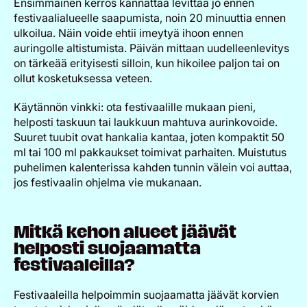
Ensimmäinen kerros kannattaa levittää jo ennen
festivaalialueelle saapumista, noin 20 minuuttia ennen
ulkoilua. Näin voide ehtii imeytyä ihoon ennen
auringolle altistumista. Päivän mittaan uudelleenlevitys
on tärkeää erityisesti silloin, kun hikoilee paljon tai on
ollut kosketuksessa veteen.
Käytännön vinkki: ota festivaalille mukaan pieni,
helposti taskuun tai laukkuun mahtuva aurinkovoide.
Suuret tuubit ovat hankalia kantaa, joten kompaktit 50
ml tai 100 ml pakkaukset toimivat parhaiten. Muistutus
puhelimen kalenterissa kahden tunnin välein voi auttaa,
jos festivaalin ohjelma vie mukanaan.
Mitkä kehon alueet jäävät
helposti suojaamatta
festivaaleilla?
Festivaaleilla helpoimmin suojaamatta jäävät korvien