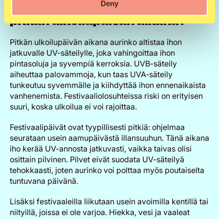
Miten aurinko vaikuttaa ihoon
Deny
pitkän ulkoilupäivän aikana?
Pitkän ulkoilupäivän aikana aurinko altistaa ihon
jatkuvalle UV-säteilylle, joka vahingoittaa ihon
pintasoluja ja syvempiä kerroksia. UVB-säteily
aiheuttaa palovammoja, kun taas UVA-säteily
tunkeutuu syvemmälle ja kiihdyttää ihon ennenaikaista
vanhenemista. Festivaaliolosuhteissa riski on erityisen
suuri, koska ulkoilua ei voi rajoittaa.
Festivaalipäivät ovat tyypillisesti pitkiä: ohjelmaa
seurataan usein aamupäivästä illansuuhun. Tänä aikana
iho kerää UV-annosta jatkuvasti, vaikka taivas olisi
osittain pilvinen. Pilvet eivät suodata UV-säteilyä
tehokkaasti, joten aurinko voi polttaa myös poutaiselta
tuntuvana päivänä.
Lisäksi festivaaleilla liikutaan usein avoimilla kentillä tai
niityillä, joissa ei ole varjoa. Hiekka, vesi ja vaaleat