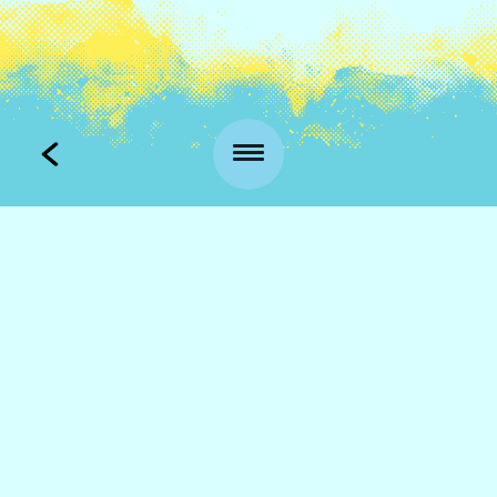
Kansankatu 53 t3
90100 Oulu
info@qstock.fi
Yhteystiedot
Kumppanit