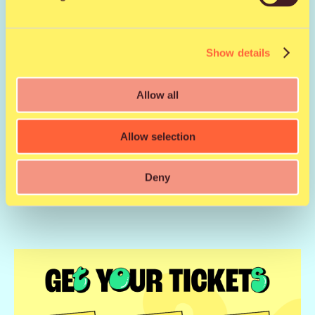
Qstockin lipunmyynti on ollut vilkasta tänäkin vuonna.
Lippukategorioista kaikki VIP-liput ovat loppuunmyyty.
Qstockin kapasiteetti pysyy samana kuin
Show details
edellisvuosina, eli festivaaleille odotetaan 40 000
kävijää kahden päivän aikana.
Allow all
Ticketmaster Suomi
on Qstock-festivaalin ainoa
lipunmyynnin palveluntarjoaja. Qstock suosittelee
ostamaan lipun vain viralliselta lipunmyyjältä
Allow selection
Ticketmasterin myyntikanavilta, sillä väärennettyjä
lippuja saattaa olla liikkeellä.
Deny
Lisätietoa festivaalilipuista löydät
täältä.