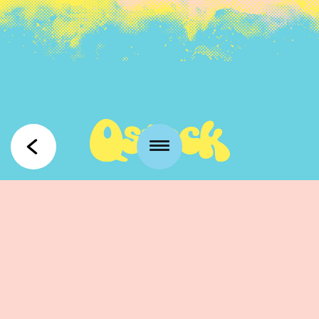
Kansankatu 53 t3
90100 Oulu
info@qstock.fi
Yhteystiedot
Kumppanit
UKK