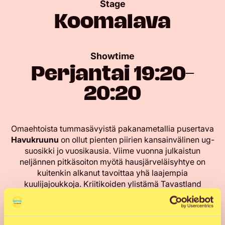
Stage
Koomalava
Showtime
Perjantai 19:20–
20:20
Omaehtoista tummasävyistä pakanametallia pusertava
Havukruunu
on ollut pienten piirien kansainvälinen ug-
suosikki jo vuosikausia. Viime vuonna julkaistun
neljännen pitkäsoiton myötä hausjärveläisyhtye on
kuitenkin alkanut tavoittaa yhä laajempia
kuulijajoukkoja. Kriitikoiden ylistämä Tavastland
palkittiin maaliskuisessa Emma-gaalassa Vuoden
metalli -albumina.