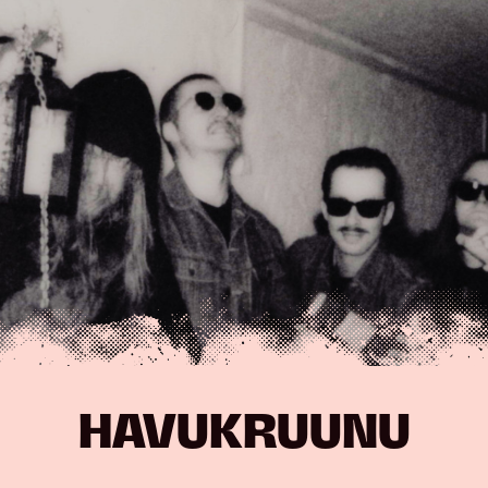
Hyppää
sisältöön
HAVUKRUUNU