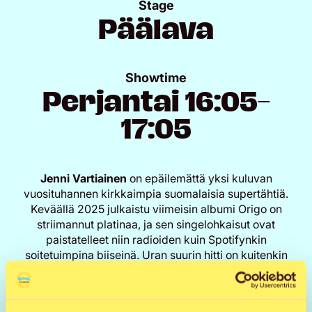
Stage
Päälava
Showtime
Perjantai 16:05–
17:05
Jenni Vartiainen
on epäilemättä yksi kuluvan
vuosituhannen kirkkaimpia suomalaisia supertähtiä.
Keväällä 2025 julkaistu viimeisin albumi Origo on
striimannut platinaa, ja sen singelohkaisut ovat
paistatelleet niin radioiden kuin Spotifynkin
soitetuimpina biiseinä. Uran suurin hitti on kuitenkin
edelleen Missä muruseni on, joka palkittiin kaikkien
aikojen radiokappaleena vuoden 2025 Radiogaalassa.