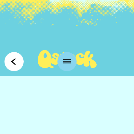
Kansankatu 53 t3
90100 Oulu
info@qstock.fi
Yhteystiedot
Kumppanit
UKK